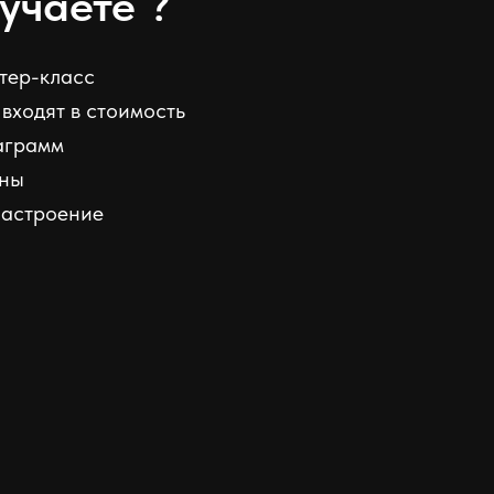
учаете ?
тер-класс
входят в стоимость
аграмм
ины
настроение