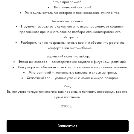
​Что в программе?
​
Б
отанический лекторий:
У
знаем удивительную историю и происхождение суккулентов.
​ Технология посадки:
Н
аучимся высаживать суккуленты по всем правилам: от создания
правильного дренажного слоя до подбора специализированного
субстрата.
Р
азберем, как не повредить нежные корни и обеспечить растению
комфорт в закрытом объеме.
​ Творческий сюжет на выбор:
Э
поха динозавров — доисторические джунгли с фигурками рептилий.
​С
ад у моря — побережье с песком, ракушками и «морскими» камнями.
М
ир рептилий — каменистые каньоны и скрытые тропы.
С
казочный лес — уютные уголки с мохом и микро-декором.
​ Уход:
​Вы получите четкую технологию: как правильно поливать флорариум, где его
лучше поставить.
2200
р.
Записаться